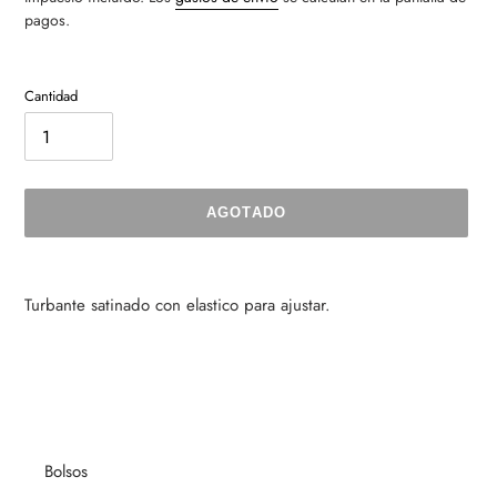
pagos.
Cantidad
AGOTADO
Agregando
el
Turbante satinado con elastico para ajustar.
producto
a
tu
carrito
de
compra
Bolsos