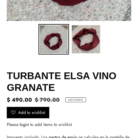
TURBANTE ELSA VINO
GRANATE
Precio
$ 490.00
Precio
$ 790.00
AGOTADO
de
habitual
Add to wishlist
venta
Please
login
to add items to wishlist
Impuesto incluido. Los
gastos de envío
se calculan en la pantalla de