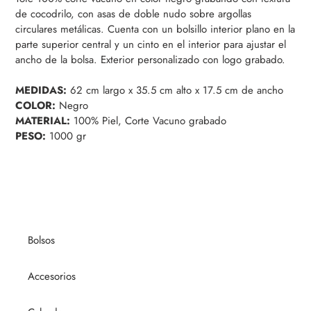
producto
de cocodrilo, con asas de doble nudo sobre argollas
a
circulares metálicas. Cuenta con un bolsillo interior plano en la
tu
parte superior central y un cinto en el interior para ajustar el
carrito
ancho de la bolsa. Exterior personalizado con logo grabado.
de
compra
MEDIDAS:
62 cm largo x 35.5 cm alto x 17.5 cm de ancho
COLOR:
Negro
MATERIAL:
100% Piel, Corte Vacuno grabado
PESO:
1000 gr
Bolsos
Accesorios