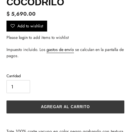
COCODRILO
Precio
$ 5,690.00
habitual
Add to wishlist
Please
login
to add items to wishlist
Impuesto incluido. Los
gastos de envío
se calculan en la pantalla de
pagos.
Cantidad
AGREGAR AL CARRITO
Agregando
el
Tote 100% corte vacuno en color negro grabando con textura