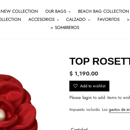
NEW COLLECTION
OUR BAGS
BEACH BAG COLLECTION
OLLECTION
ACCESORIOS
CALZADO
FAVORITOS
>
> SOMBREROS
TOP ROSET
Precio
$ 1,190.00
habitual
Add to wishlist
Please
login
to add items to wish
Impuesto incluido. Los
gastos de e
Cantidad