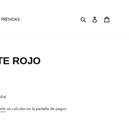
Buscar
Ingresar
Carrito
 PRENDAS
TE ROJO
list
nvío
se calculan en la pantalla de pagos.