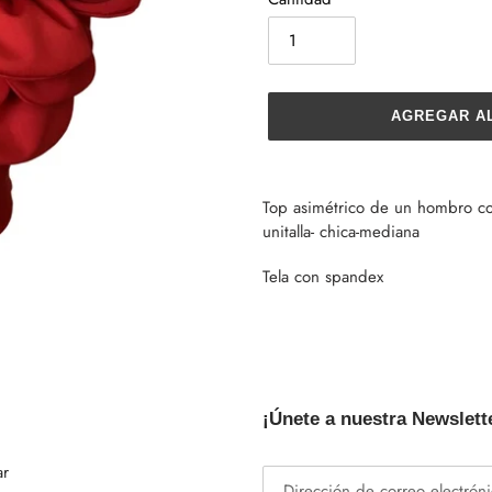
AGREGAR A
Agregando
el
Top asimétrico de un hombro con 
producto
unitalla- chica-mediana
a
tu
Tela con spandex
carrito
de
compra
¡Únete a nuestra Newslett
ar