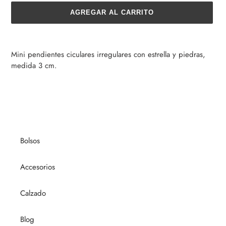
AGREGAR AL CARRITO
Agregando
el
Mini pendientes ciculares irregulares con estrella y piedras,
producto
medida 3 cm.
a
tu
carrito
de
compra
Bolsos
Accesorios
Calzado
Blog