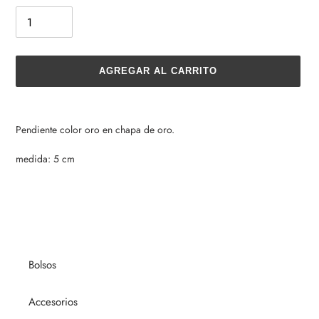
AGREGAR AL CARRITO
Agregando
el
Pendiente color oro en chapa de oro.
producto
a
medida: 5 cm
tu
carrito
de
compra
Bolsos
Accesorios