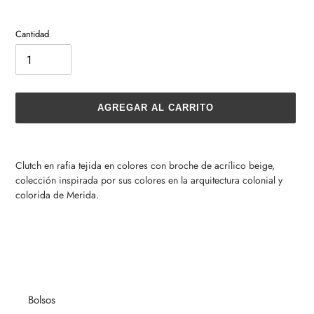
Cantidad
AGREGAR AL CARRITO
Agregando
el
Clutch en rafia tejida en colores con broche de acrílico beige,
producto
colección inspirada por sus colores en la arquitectura colonial y
a
colorida de Merida.
tu
carrito
de
compra
Bolsos