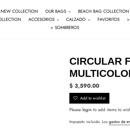
NEW COLLECTION
OUR BAGS
BEACH BAG COLLECTION
OLLECTION
ACCESORIOS
CALZADO
FAVORITOS
>
> SOMBREROS
CIRCULAR 
MULTICOLO
Precio
$ 3,590.00
habitual
Add to wishlist
Please
login
to add items to wish
Impuesto incluido. Los
gastos de e