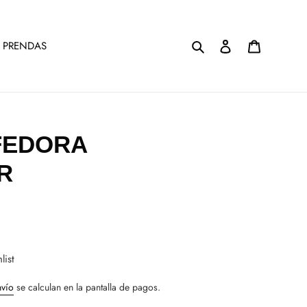
Buscar
Ingresar
Carrito
 PRENDAS
FEDORA
R
list
nvío
se calculan en la pantalla de pagos.