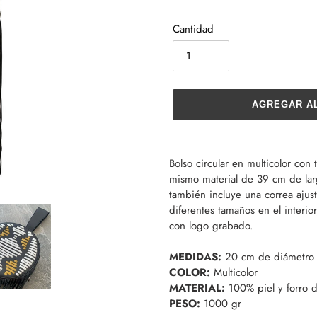
Cantidad
AGREGAR A
Agregando
el
Bolso circular en multicolor co
producto
mismo material de 39 cm de lar
a
también incluye una correa ajust
tu
diferentes tamaños en el interio
carrito
con logo grabado.
de
compra
MEDIDAS:
20 cm de diámetro 
COLOR:
Multicolor
MATERIAL:
100% piel y forro 
PESO:
1000 gr