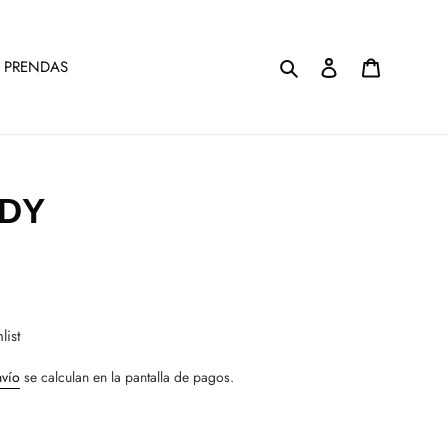
Buscar
Ingresar
Carrito
 PRENDAS
DY
list
nvío
se calculan en la pantalla de pagos.