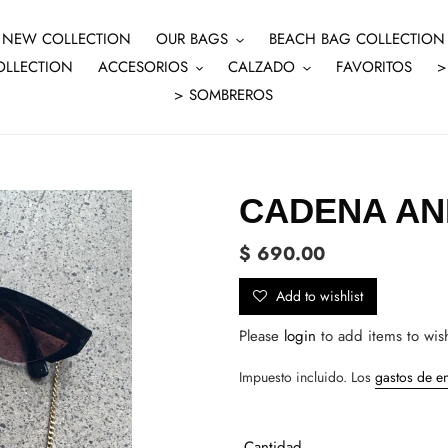
NEW COLLECTION
OUR BAGS
BEACH BAG COLLECTION
OLLECTION
ACCESORIOS
CALZADO
FAVORITOS
>
> SOMBREROS
CADENA AN
Precio
$ 690.00
habitual
Add to wishlist
Please
login
to add items to wish
Impuesto incluido. Los
gastos de e
Cantidad