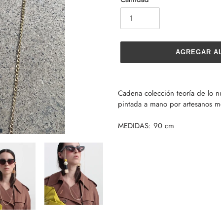
AGREGAR A
Agregando
el
Cadena colección teoría de lo n
producto
pintada a mano por artesanos m
a
tu
MEDIDAS: 90 cm
carrito
de
compra