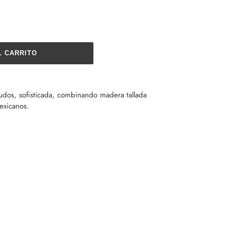
L CARRITO
udos, sofisticada, combinando madera tallada
exicanos.