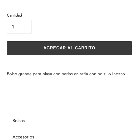
Cantidad
AGREGAR AL CARRITO
Agregando
el
Bolso grande para playa con perlas en rafia con bolsillo interno
producto
a
tu
carrito
de
compra
Bolsos
Accesorios