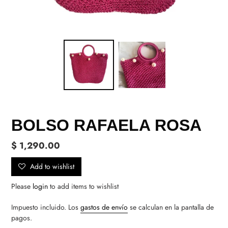
BOLSO RAFAELA ROSA
Precio
$ 1,290.00
habitual
Add to wishlist
Please
login
to add items to wishlist
Impuesto incluido. Los
gastos de envío
se calculan en la pantalla de
pagos.