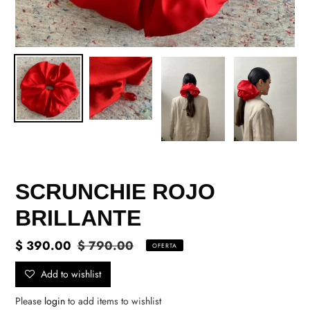
SCRUNCHIE ROJO
BRILLANTE
Precio
$ 390.00
Precio
$ 790.00
OFERTA
de
habitual
Add to wishlist
venta
Please
login
to add items to wishlist