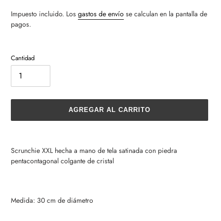
Impuesto incluido. Los
gastos de envío
se calculan en la pantalla de
pagos.
Cantidad
AGREGAR AL CARRITO
Agregando
el
Scrunchie XXL hecha a mano de tela satinada con piedra
producto
pentacontagonal colgante de cristal
a
tu
carrito
de
Medida: 30 cm de diámetro
compra