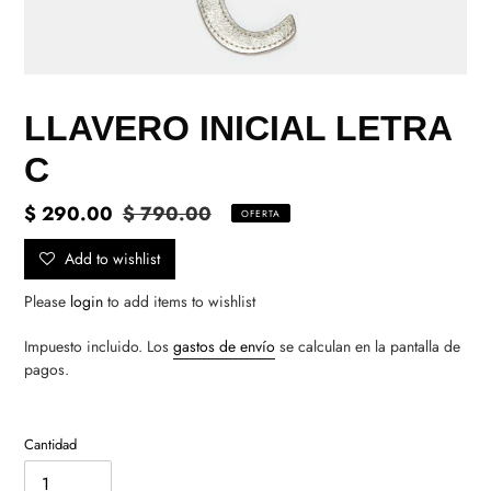
LLAVERO INICIAL LETRA
C
Precio
$ 290.00
Precio
$ 790.00
OFERTA
de
habitual
Add to wishlist
venta
Please
login
to add items to wishlist
Impuesto incluido. Los
gastos de envío
se calculan en la pantalla de
pagos.
Cantidad