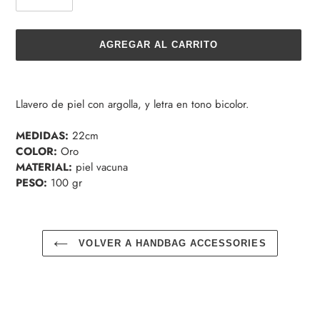
AGREGAR AL CARRITO
Agregando
el
Llavero de piel con argolla, y letra en tono bicolor.
producto
a
MEDIDAS:
22cm
tu
COLOR:
Oro
carrito
MATERIAL:
piel vacuna
de
PESO:
100 gr
compra
VOLVER A HANDBAG ACCESSORIES