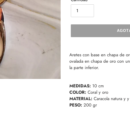
AGOT
Agregando
el
Aretes con base en chapa de oro
producto
ovalada en chapa de oro con un
a
la parte inferior.
tu
carrito
de
MEDIDAS:
10 cm
compra
COLOR:
Coral y oro
MATERIAL:
Caracola natura y y
PESO:
200 gr