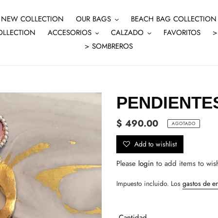
NEW COLLECTION
OUR BAGS
BEACH BAG COLLECTION
OLLECTION
ACCESORIOS
CALZADO
FAVORITOS
>
> SOMBREROS
PENDIENTE
Precio
$ 490.00
AGOTADO
habitual
Add to wishlist
Please
login
to add items to wish
Impuesto incluido. Los
gastos de e
Cantidad