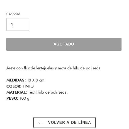
Cantidad
AGOTADO
Agregando
el
Arete con flor de lentejuelas y mota de hilo de poliseda.
producto
a
MEDIDAS:
18 X 8 cm
tu
COLOR:
TINTO
carrito
MATERIAL:
Textil hilo de poli seda.
de
PESO:
100 gr
compra
VOLVER A DE LÍNEA