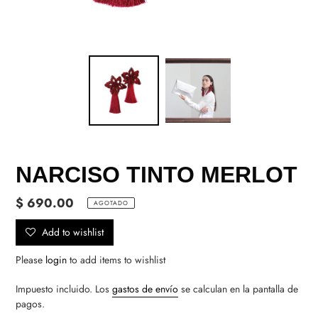
NARCISO TINTO MERLOT
Precio
$ 690.00
AGOTADO
habitual
Add to wishlist
Please
login
to add items to wishlist
Impuesto incluido. Los
gastos de envío
se calculan en la pantalla de
pagos.