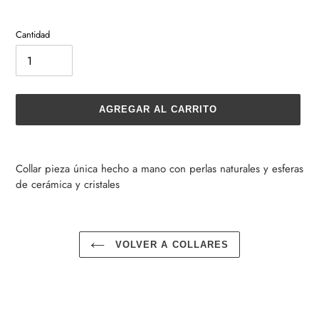
Cantidad
AGREGAR AL CARRITO
Agregando
el
Collar pieza única hecho a mano con perlas naturales y esferas
producto
de cerámica y cristales
a
tu
carrito
de
VOLVER A COLLARES
compra