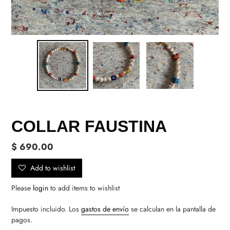
COLLAR FAUSTINA
Precio
$ 690.00
habitual
Add to wishlist
Please
login
to add items to wishlist
Impuesto incluido. Los
gastos de envío
se calculan en la pantalla de
pagos.