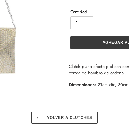
Cantidad
AGREGAR A
Agregando
el
Clutch plano efecto piel con co
producto
correa de hombro de cadena.
a
tu
Dimensiones:
21cm alto, 30cm 
carrito
de
compra
VOLVER A CLUTCHES