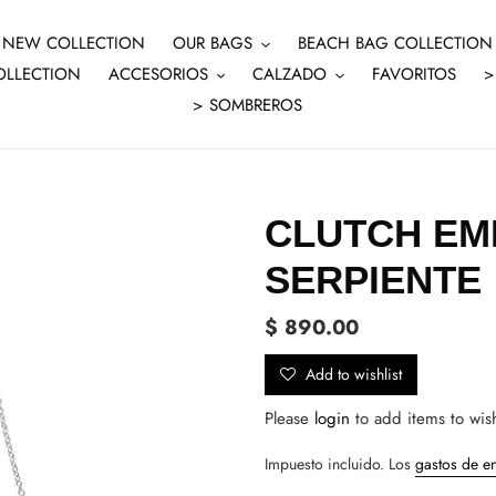
NEW COLLECTION
OUR BAGS
BEACH BAG COLLECTION
OLLECTION
ACCESORIOS
CALZADO
FAVORITOS
>
> SOMBREROS
CLUTCH EM
SERPIENTE
Precio
$ 890.00
habitual
Add to wishlist
Please
login
to add items to wish
Impuesto incluido. Los
gastos de e