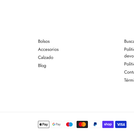
Bolsos
Busc
Accesorios
Polít
devo
Calzado
Polít
Blog
Cont
Térmi
Métodos
de