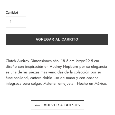
Cantidad
AGREGAR AL CARRITO
Agregando
el
Clutch Audrey Dimensiones alto: 18.5 cm largo:29.5 cm
producto
diseño con inspiración en Audrey Hepburn por su elegancia
a
es una de las piezas más vendidas de la colección por su
tu
funcionalidad, cartera doble uso de mano y con cadena
carrito
integrada para colgar. Material lentejuela . Hecho en México.
de
compra
VOLVER A BOLSOS