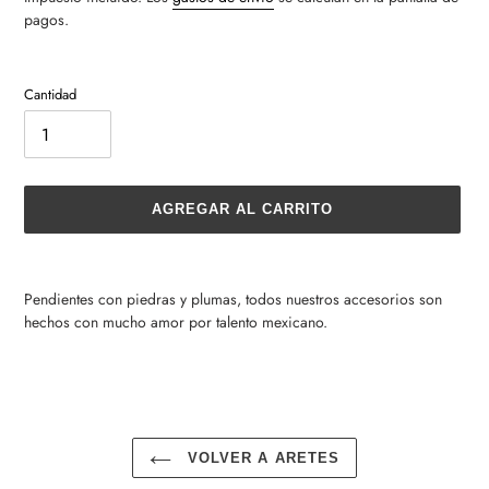
pagos.
Cantidad
AGREGAR AL CARRITO
Agregando
el
Pendientes con piedras y plumas, todos nuestros accesorios son
producto
hechos con mucho amor por talento mexicano.
a
tu
carrito
de
compra
VOLVER A ARETES