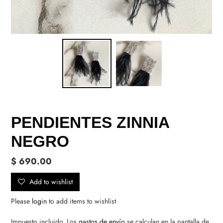
PENDIENTES ZINNIA
NEGRO
Precio
$ 690.00
habitual
Add to wishlist
Please
login
to add items to wishlist
Impuesto incluido. Los
gastos de envío
se calculan en la pantalla de