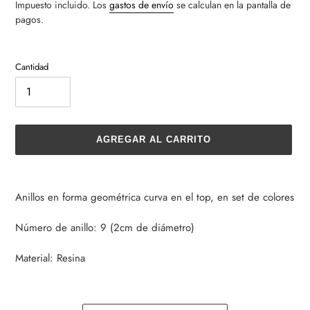
Impuesto incluido. Los
gastos de envío
se calculan en la pantalla de
pagos.
Cantidad
AGREGAR AL CARRITO
Agregando
el
Anillos en forma geométrica curva en el top, en set de colores
producto
a
Número de anillo: 9 (2cm de diámetro)
tu
carrito
Material: Resina
de
compra