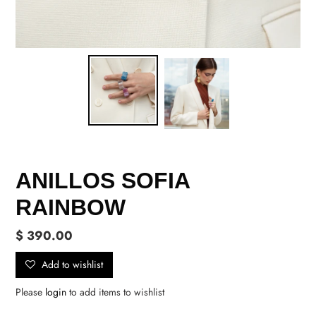
ANILLOS SOFIA
RAINBOW
Precio
$ 390.00
habitual
Add to wishlist
Please
login
to add items to wishlist