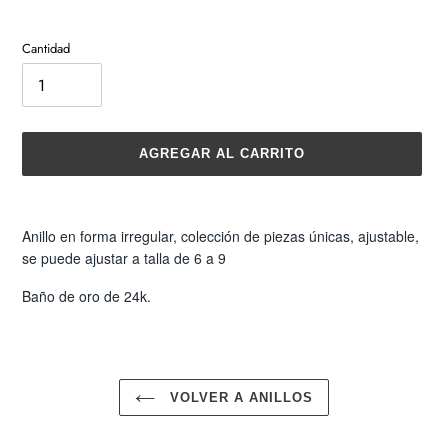
Cantidad
AGREGAR AL CARRITO
Agregando
el
Anillo en forma irregular, colección de piezas únicas, ajustable,
producto
se puede ajustar a talla de 6 a 9
a
tu
Baño de oro de 24k.
carrito
de
compra
VOLVER A ANILLOS