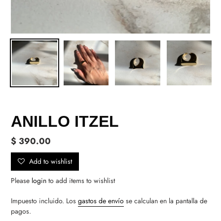
ANILLO ITZEL
Precio
$ 390.00
habitual
Add to wishlist
Please
login
to add items to wishlist
Impuesto incluido. Los
gastos de envío
se calculan en la pantalla de
pagos.